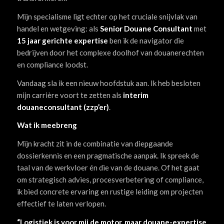
Mijn specialisme ligt echter op het cruciale snijvlak van
handel en wetgeving: als
Senior Douane Consultant
met
15 jaar gerichte expertise
ben ik de navigator die
bedrijven door het complexe doolhof van douanerechten
en compliance loodst.
Vandaag sla ik een nieuw hoofdstuk aan. Ik heb besloten
mijn carrière voort te zetten als
interim
douaneconsultant (zzp’er)
.
Wat ik meebreng
Mijn kracht zit in de combinatie van diepgaande
dossierkennis en een pragmatische aanpak. Ik spreek de
taal van de werkvloer én die van de douane. Of het gaat
om strategisch advies, procesverbetering of compliance,
ik bied concrete ervaring en rustige leiding om projecten
effectief te laten verlopen.
“Logistiek is voor mij de motor, maar douane-expertise